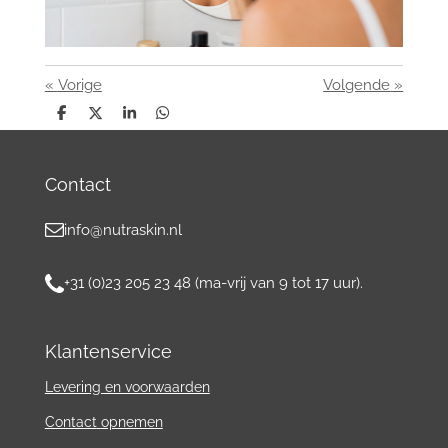
«
Vorige
Volgende
»
D
D
S
D
e
e
h
e
l
e
a
l
e
l
r
e
n
e
n
Contact
info@nutraskin.nl
+31 (0)23 205 23 48 (ma-vrij van 9 tot 17 uur).
Klantenservice
Levering en voorwaarden
Contact
opnemen