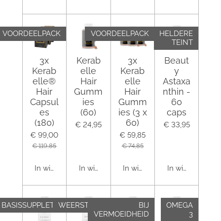
VOORDEELPACK
VOORDEELPACK
HELDERE
TEINT
3x
Kerab
3x
Beaut
Kerab
elle
Kerab
y
elle®
Hair
elle
Astaxa
Hair
Gumm
Hair
nthin -
Capsul
ies
Gumm
60
es
(60)
ies (3 x
caps
(180)
60)
€ 24,95
€ 33,95
€ 99,00
€ 59,85
€ 119,85
€ 74,85
In winkelwagen
In winkelwagen
In winkelwagen
In winkelwagen
BASISSUPPLETIE
WEERSTAND
BIJ
OMEGA
VERMOEIDHEID
3