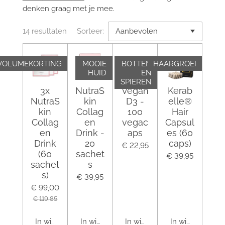
denken graag met je mee.
14 resultaten
Sorteer:
VOLUMEKORTING
MOOIE
BOTTEN
HAARGROEI
HUID
EN
SPIEREN
3x
NutraS
Vegan
Kerab
NutraS
kin
D3 -
elle®
kin
Collag
100
Hair
Collag
en
vegac
Capsul
en
Drink -
aps
es (60
Drink
20
caps)
€ 22,95
(60
sachet
€ 39,95
sachet
s
s)
€ 39,95
€ 99,00
€ 119,85
In winkelwagen
In winkelwagen
In winkelwagen
In winkelwagen