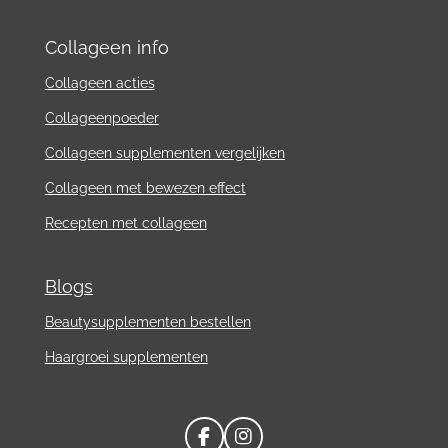
Collageen info
Collageen acties
Collageenpoeder
Collageen supplementen vergelijken
Collageen met bewezen effect
Recepten met collageen
Blogs
Beautysupplementen bestellen
Haargroei supplementen
F
I