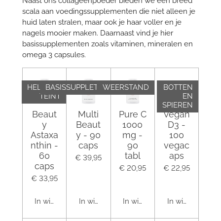
Naast ons collageenpoeder bieden we een breed
scala aan voedingssupplementen die niet alleen je
huid laten stralen, maar ook je haar voller en je
nagels mooier maken. Daarnaast vind je hier
basissupplementen zoals vitaminen, mineralen en
omega 3 capsules.
HELDERE
BASISSUPPLETIE
WEERSTAND
BOTTEN
TEINT
EN
SPIEREN
Beaut
Multi
Pure C
Vegan
y
Beaut
1000
D3 -
Astaxa
y - 90
mg -
100
nthin -
caps
90
vegac
60
tabl
aps
€ 39,95
caps
€ 20,95
€ 22,95
€ 33,95
In winkelwagen
In winkelwagen
In winkelwagen
In winkelwagen