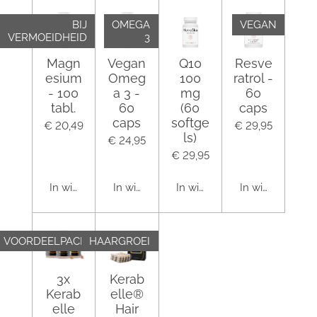
BIJ
OMEGA
VEGAN
VERMOEIDHEID
3
Magn
Vegan
Q10
Resve
esium
Omeg
100
ratrol -
- 100
a 3 -
mg
60
tabl.
60
(60
caps
caps
softge
€ 20,49
€ 29,95
ls)
€ 24,95
€ 29,95
In winkelwagen
In winkelwagen
In winkelwagen
In winkelwagen
VOORDEELPACK
HAARGROEI
3x
Kerab
Kerab
elle®
elle
Hair