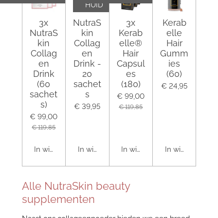
HUID
3x
NutraS
3x
Kerab
NutraS
kin
Kerab
elle
kin
Collag
elle®
Hair
Collag
en
Hair
Gumm
en
Drink -
Capsul
ies
Drink
20
es
(60)
(60
sachet
(180)
€ 24,95
sachet
s
€ 99,00
s)
€ 39,95
€ 119,85
€ 99,00
€ 119,85
In winkelwagen
In winkelwagen
In winkelwagen
In winkelwagen
Alle NutraSkin beauty
supplementen