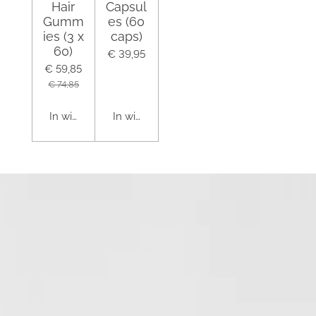
Hair
Capsul
Gumm
es (60
ies (3 x
caps)
60)
€ 39,95
€ 59,85
€ 74,85
In winkelwagen
In winkelwagen