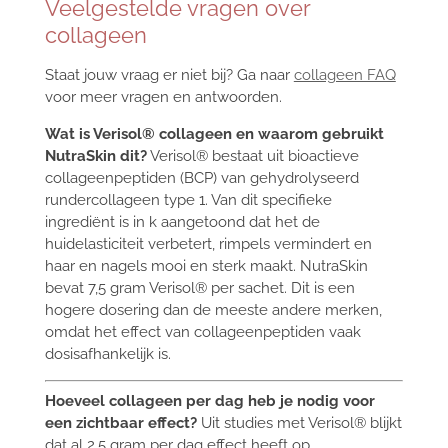
Veelgestelde vragen over
collageen
Staat jouw vraag er niet bij? Ga naar
collageen FAQ
voor meer vragen en antwoorden.
Wat is Verisol® collageen en waarom gebruikt
NutraSkin dit?
Verisol® bestaat uit bioactieve
collageenpeptiden (BCP) van gehydrolyseerd
rundercollageen type 1. Van dit specifieke
ingrediënt is in k aangetoond dat het de
huidelasticiteit verbetert, rimpels vermindert en
haar en nagels mooi en sterk maakt. NutraSkin
bevat 7,5 gram Verisol® per sachet. Dit is een
hogere dosering dan de meeste andere merken,
omdat het effect van collageenpeptiden vaak
dosisafhankelijk is.
Hoeveel collageen per dag heb je nodig voor
een zichtbaar effect?
Uit studies met Verisol® blijkt
dat al 2,5 gram per dag effect heeft op