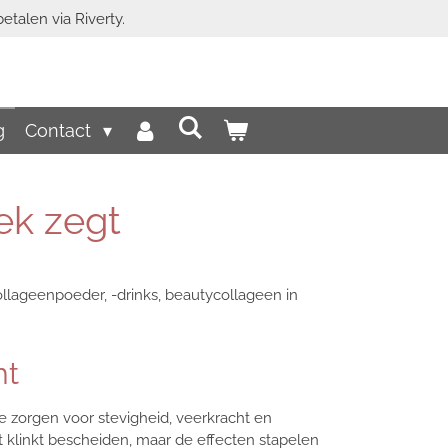
etalen via Riverty.
g
Contact
ek zegt
llageenpoeder, -drinks, beautycollageen in
mt
ie zorgen voor stevigheid, veerkracht en
at klinkt bescheiden, maar de effecten stapelen