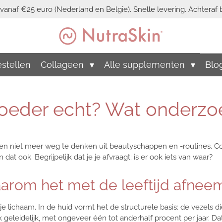
vanaf €25 euro (Nederland en België). Snelle levering. Achteraf b
stellen
Collageen
Alle supplementen
Blo
oeder echt? Wat onderzo
n niet meer weg te denken uit beautyschappen en -routines. Co
dat ook. Begrijpelijk dat je je afvraagt: is er ook iets van waar?
aarom het met de leeftijd afnee
 lichaam. In de huid vormt het de structurele basis: de vezels d
aak geleidelijk, met ongeveer één tot anderhalf procent per jaar. D