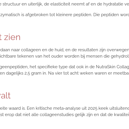
structuur en uiterlijk, de elasticiteit neemt af en de hydratatie v
nzymatisch is afgebroken tot kleinere peptiden. Die peptiden w
 zien
s gedaan naar collageen en de huid, en de resultaten zijn overwe
de zichtbare tekenen van het ouder worden bij mensen die gehydr
ageenpeptiden, het specifieke type dat ook in de NutraSkin Colla
agelijks 2,5 gram in. Na vier tot acht weken waren er meetbare 
alt
eite waard is. Een kritische meta-analyse uit 2025 keek uitsluitend
 erop dat niet alle collageenstudies gelijk zijn en dat de kwalite