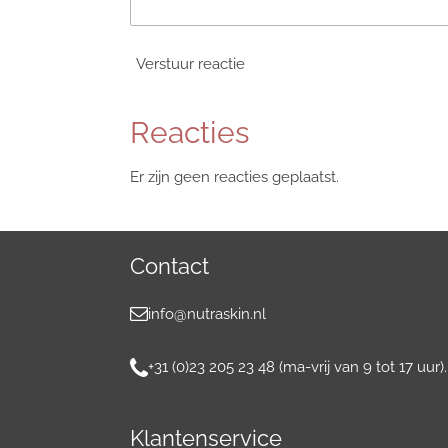
Verstuur reactie
Reacties
Er zijn geen reacties geplaatst.
Contact
info@nutraskin.nl
+31 (0)23 205 23 48 (ma-vrij van 9 tot 17 uur).
Klantenservice