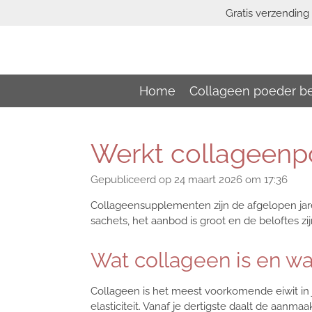
Gratis verzending 
Ga
direct
naar
de
hoofdinhoud
Home
Collageen poeder be
Werkt collageenp
Gepubliceerd op 24 maart 2026 om 17:36
Collageensupplementen zijn de afgelopen jare
sachets, het aanbod is groot en de beloftes zijn 
Wat collageen is en w
Collageen is het meest voorkomende eiwit in je
elasticiteit. Vanaf je dertigste daalt de aanm