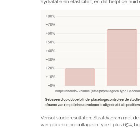
hydratatie en elasticiteit, en dat helpt de huid e
Verisol studieresultaten: Staafdiagram met d
van placebo: procollageen type I plus 65%, hu