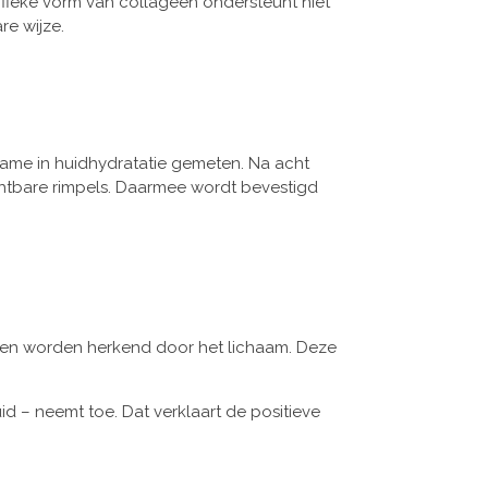
fieke vorm van collageen ondersteunt niet
re wijze.
name in huidhydratatie gemeten. Na acht
chtbare rimpels. Daarmee wordt bevestigd
iden worden herkend door het lichaam. Deze
id – neemt toe. Dat verklaart de positieve