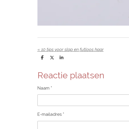
«
10 tips voor slap en futloos haar
D
D
S
e
e
h
l
e
a
e
l
r
Reactie plaatsen
n
e
Naam *
E-mailadres *