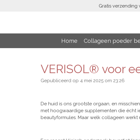
Gratis verzending 
Ga
direct
naar
de
hoofdinhoud
Home
Collageen poeder be
VERISOL® voor ee
Gepubliceerd op 4 mei 2025 om 23:26
De huid is ons grootste orgaan, en misschi
met hoogwaardige supplementen die écht iets
beautyformules. Maar welk collageen werkt 