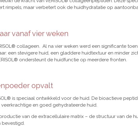
pnieuw) de kracht van VERISOL® collageenpeptiden. Deze speci
dert rimpels, maar verbetert ook de huidhydratatie op aantoonba
aar vanaf vier weken
RISOL® collageen. Al na vier weken werd een significante toe
ar: een stevigere huid, een gladdere huidtextuur en minder zi
RISOL® ondersteunt de huidfunctie op meerdere fronten.
npoeder opvalt
ISOL® is speciaal ontwikkeld voor de huid. De bioactieve pept
e, veerkrachtige en goed gehydrateerde huid.
roductie van de extracellulaire matrix – de structuur van de hu
n bevestigd.