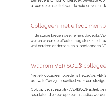
Een recent klinisch onderzoek bevestigt (o
alleen de elasticiteit van de huid en vermin
Collageen met effect: merkb
In de studie kregen deelnemers dagelijks VE
weken waren de effecten nog sterker zichtba
wat eerdere onderzoeken al aantoonden: VE
Waarom VERISOL® collagee
Niet elk collageen poeder is hetzelfde. VER
bouwstoffen zijn essentieel voor een stevig
Ook op celniveau blijkt VERISOL® actief: de p
resultaten die keer op keer in studies worde