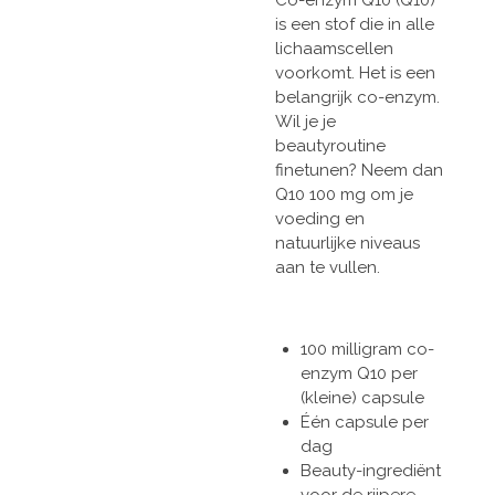
is een stof die in alle
lichaamscellen
voorkomt. Het is een
belangrijk co-enzym.
Wil je je
beautyroutine
finetunen? Neem dan
Q10 100 mg om je
voeding en
natuurlijke niveaus
aan te vullen.
100 milligram co-
enzym Q10 per
(kleine) capsule
Één capsule per
dag
Beauty-ingrediënt
voor de rijpere