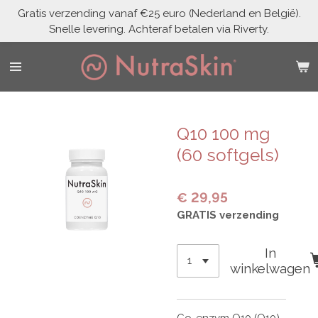
Gratis verzending vanaf €25 euro (Nederland en België).
Ga
Snelle levering. Achteraf betalen via Riverty.
direct
naar
de
hoofdinhoud
Q10 100 mg
(60 softgels)
€ 29,95
GRATIS verzending
In
winkelwagen
Co-enzym Q10 (Q10)