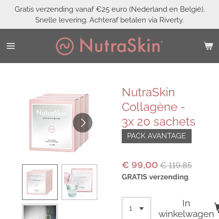
Gratis verzending vanaf €25 euro (Nederland en België).
Ga
Snelle levering. Achteraf betalen via Riverty.
direct
naar
de
hoofdinhoud
NutraSkin
Collagène -
3x 20 sachets
PACK AVANTAGE
€ 99,00
€ 119,85
GRATIS verzending
In
winkelwagen