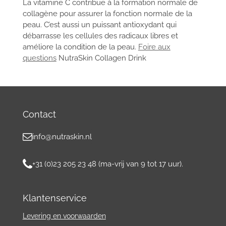
La vitamine C contribue à la formation normale de
collagène pour assurer la fonction normale de la
peau. C’est aussi un puissant antioxydant qui
débarrasse les cellules des radicaux libres et
améliore la condition de la peau.
Foire aux
questions
NutraSkin Collagen Drink
Contact
info@nutraskin.nl
+31 (0)23 205 23 48 (ma-vrij van 9 tot 17 uur).
Klantenservice
Levering en voorwaarden