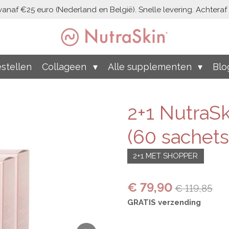
vanaf €25 euro (Nederland en België). Snelle levering. Achteraf b
stellen
Collageen
Alle supplementen
Blo
2+1 NutraSk
(60 sachets
2+1 MET SHOPPER
€ 79,90
€ 119,85
GRATIS verzending