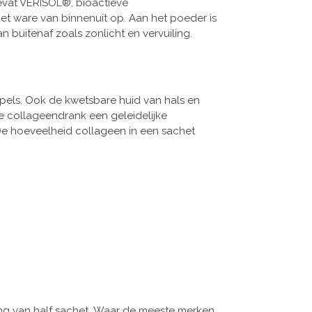
bevat VERISOL®, bioactieve
het ware van binnenuit op.
Aan het poeder is
 buitenaf zoals zonlicht en vervuiling.
mpels. Ook de kwetsbare huid van hals en
je collageendrank een geleidelijke
De hoeveelheid collageen in een sachet
g van half sachet.
Waar de meeste merken