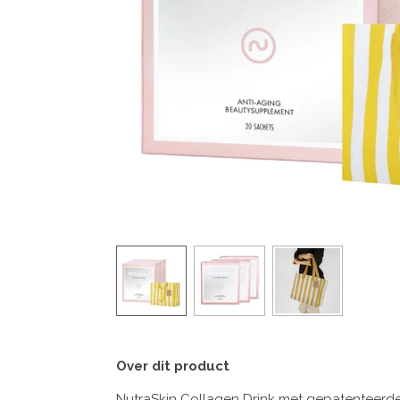
Over dit product
NutraSkin Collagen Drink met gepatenteerd