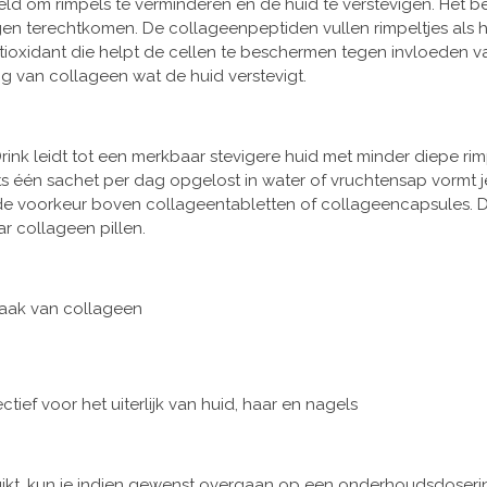
keld om rimpels te verminderen en de huid te verstevigen. Het 
en terechtkomen. De collageenpeptiden vullen rimpeltjes als 
ioxidant die helpt de cellen te beschermen tegen invloeden van
g van collageen wat de huid verstevigt.
rink leidt tot een merkbaar stevigere huid met minder diepe ri
hts één sachet per dag opgelost in water of vruchtensap vormt 
 de voorkeur boven collageentabletten of collageencapsules. 
r collageen pillen.
maak van collageen
ef voor het uiterlijk van huid, haar en nagels
ikt, kun je indien gewenst overgaan op een onderhoudsdoserin