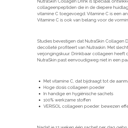
NutraSkin Collagen Drink is speciaal ontwik
collageenpeptiden die in de diepere huidlag
vitamine C toegevoegd. Vitamine C is een ant
Vitamine C is ook van belang voor de vormin
Studies bevestigen dat NutraSkin Collagen D
decolleté profiteert van Nutraskin. Met slec
verjongingskuur. Drinkbaar collageen heeft
NutraSkin past eenvoudigweg niet in een paa
Met vitamine C, dat bijdraagt tot de aan
Hoge dosis collageen poeder
In handige en hygiënische sachets
100% werkzame stoffen
VERISOL collageen poeder: bewezen effecti
Nadat je 12 weken één sachet per dag gebru