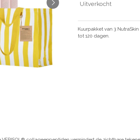
Uitverkocht
Kuurpakket van 3 NutraSkin
tot 120 dagen.
e VERISOL® collageenpeptiden vermindert de zichtbare tekene