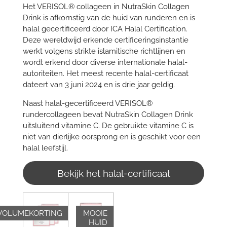
Het VERISOL® collageen in NutraSkin Collagen
Drink is afkomstig van de huid van runderen en is
halal gecertificeerd door ICA Halal Certification.
Deze wereldwijd erkende certificeringsinstantie
werkt volgens strikte islamitische richtlijnen en
wordt erkend door diverse internationale halal-
autoriteiten. Het meest recente halal-certificaat
dateert van 3 juni 2024 en is drie jaar geldig.
Naast halal-gecertificeerd VERISOL®
rundercollageen bevat NutraSkin Collagen Drink
uitsluitend vitamine C. De gebruikte vitamine C is
niet van dierlijke oorsprong en
is geschikt voor een
halal leefstijl
.
Bekijk het halal-certificaat
VOLUMEKORTING
MOOIE
HUID