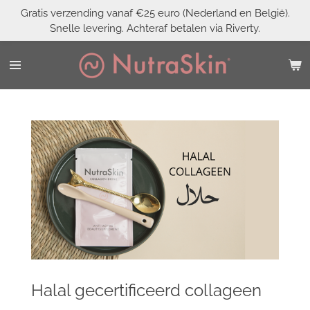
Gratis verzending vanaf €25 euro (Nederland en België).
Ga
Snelle levering. Achteraf betalen via Riverty.
direct
naar
de
hoofdinhoud
Halal gecertificeerd collageen