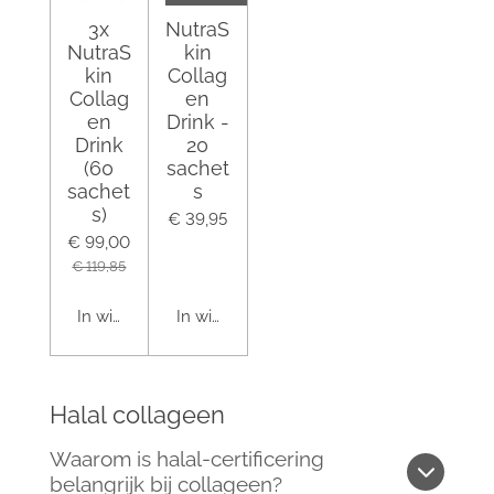
3x
NutraS
NutraS
kin
kin
Collag
Collag
en
en
Drink -
Drink
20
(60
sachet
sachet
s
s)
€ 39,95
€ 99,00
€ 119,85
In winkelwagen
In winkelwagen
Halal collageen
Waarom is halal-certificering
belangrijk bij collageen?