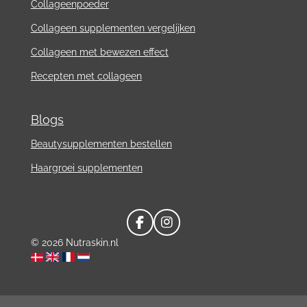
Collageenpoeder
Collageen supplementen vergelijken
Collageen met bewezen effect
Recepten met collageen
Blogs
Beautysupplementen bestellen
Haargroei supplementen
F
I
a
n
© 2026 Nutraskin.nl
c
s
e
t
b
a
o
g
o
r