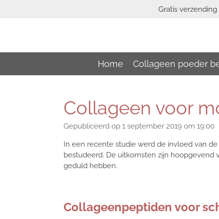
Gratis verzending 
Ga
direct
naar
de
hoofdinhoud
Home
Collageen poeder be
Collageen voor m
Gepubliceerd op 1 september 2019 om 19:00
In een recente studie werd de invloed van de 
bestudeerd. De uitkomsten zijn hoopgevend v
geduld hebben.
Collageenpeptiden voor sc