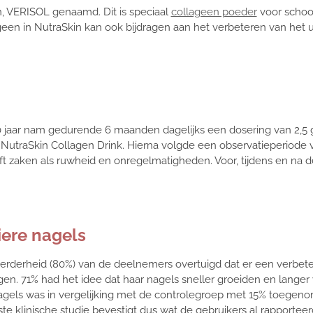
, VERISOL genaamd. Dit is speciaal
collageen poeder
voor schoo
en in NutraSkin kan ook bijdragen aan het verbeteren van het uite
0 jaar nam gedurende 6 maanden dagelijks een dosering van 2,
NutraSkin Collagen Drink. Hierna volgde een observatieperiod
t zaken als ruwheid en onregelmatigheden. Voor, tijdens en na 
iere nagels
rderheid (80%) van de deelnemers overtuigd dat er een verbeteri
en. 71% had het idee dat haar nagels sneller groeiden en langer
agels was in vergelijking met de controlegroep met 15% toegeno
te klinische studie bevestigt dus wat de gebruikers al rapport