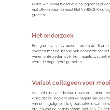
NutraSkin bevat bioactieve collageenpeptiden
niet alleen voor de huid! Het VERISOL® collage
groeien.
Het onderzoek
Een groep van 25 vrouwen tussen de 18 en 5
overeen met de inhoud van eenderde sachet 
waren ontevreden over hun nagels, wat betref
werd de nagelgroei gemeten.
Verisol collageen voor moo
Aan het eind van de studie was een ruime mee
vond dat ze mooiere sterke nagels had gekreg
van de nagelgroei. De groeisnelheid van de n
breken van de nagels afnam met 42%. De eers