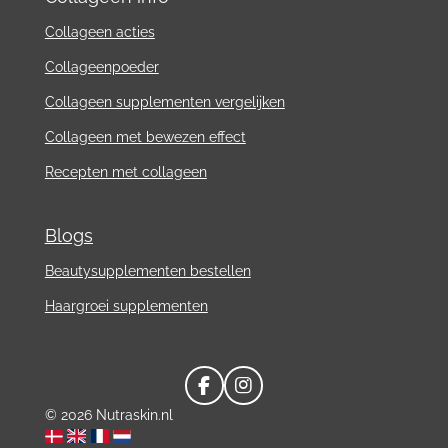
Collageen acties
Collageenpoeder
Collageen supplementen vergelijken
Collageen met bewezen effect
Recepten met collageen
Blogs
Beautysupplementen bestellen
Haargroei supplementen
F
I
a
n
© 2026 Nutraskin.nl
c
s