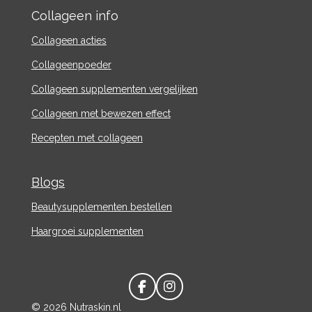
Collageen info
Collageen acties
Collageenpoeder
Collageen supplementen vergelijken
Collageen met bewezen effect
Recepten met collageen
Blogs
Beautysupplementen bestellen
Haargroei supplementen
F
I
a
n
© 2026 Nutraskin.nl