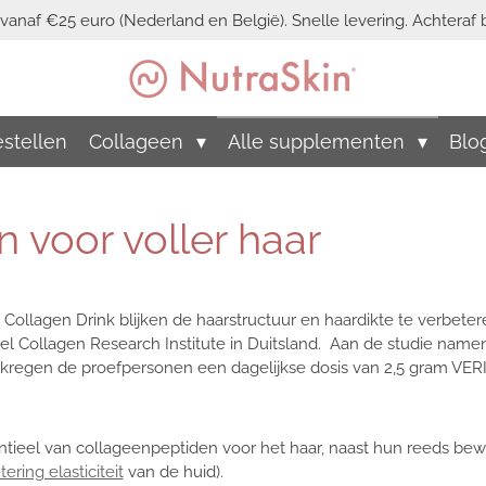
vanaf €25 euro (Nederland en België). Snelle levering. Achteraf b
stellen
Collageen
Alle supplementen
Blo
 voor voller haar
Collagen Drink blijken de haarstructuur en haardikte te verbeter
iel Collagen Research Institute in Duitsland. Aan de studie nam
 kregen de proefpersonen een dagelijkse dosis van 2,5 gram VER
entieel van collageenpeptiden voor het haar, naast hun reeds be
ering elasticiteit
van de huid).