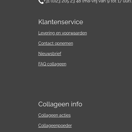
+31 (0)23 205 23 48 (ma-vrij van 9 tot 17 uur).
Klantenservice
Levering en voorwaarden
Contact
opnemen
Nieuwsbrief
FAQ collageen
Collageen info
Collageen acties
Collageenpoeder