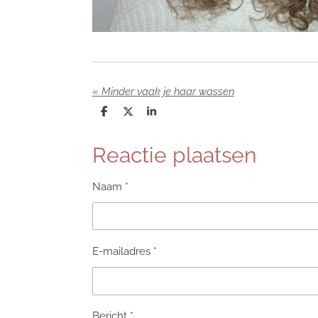
«
Minder vaak je haar wassen
D
D
S
e
e
h
l
e
a
e
l
r
Reactie plaatsen
n
e
Naam *
E-mailadres *
Bericht *