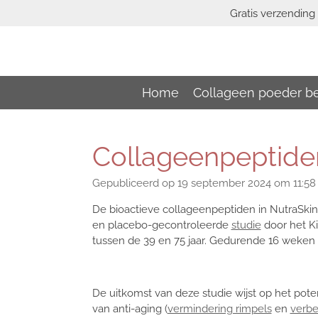
Gratis verzending 
Ga
direct
naar
de
hoofdinhoud
Home
Collageen poeder be
Collageenpeptiden
Gepubliceerd op 19 september 2024 om 11:58
De bioactieve collageenpeptiden in NutraSkin 
en placebo-gecontroleerde
studie
door het K
tussen de 39 en 75 jaar. Gedurende 16 weken
De uitkomst van deze studie wijst op het pot
van anti-aging (
vermindering rimpels
en
verbet