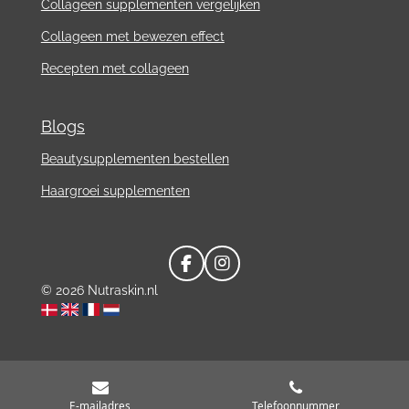
Collageen supplementen vergelijken
Collageen met bewezen effect
Recepten met collageen
Blogs
Beautysupplementen bestellen
Haargroei supplementen
F
I
a
n
© 2026 Nutraskin.nl
c
s
e
t
b
a
o
g
o
r
k
a
m
E-mailadres
Telefoonnummer