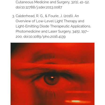
Cutaneous Medicine and Surgery, 32(1), 41–52.
doi:10.12788/j.sder.2013.0087
Calderhead, R. G., & Fourie, J. (2016). An
Overview of Low-Level Light Therapy and
Light-Emitting Diode Therapeutic Applications.
Photomedicine and Laser Surgery, 34(5), 197–
200. doi:10.1089/pho.2016.4139